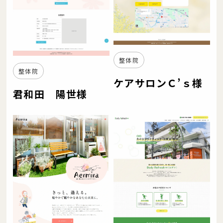
整体院
整体院
ケアサロンＣ’ｓ様
君和田 陽世様