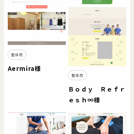
整体院
Aermira様
整体院
Ｂｏｄｙ Ｒｅｆｒ
ｅｓｈ∞様