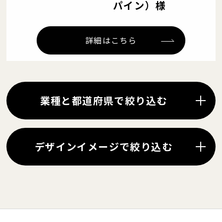
パイン）様
詳細はこちら
業種と都道府県で絞り込む
デザインイメージで絞り込む