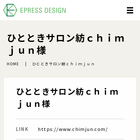
ひとときサロン紡ｃｈｉｍ
ｊｕｎ様
HOME
ひとときサロン紡ｃｈｉｍｊｕｎ
ひとときサロン紡ｃｈｉｍ
ｊｕｎ様
LINK
https://www.chimjun.com/