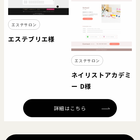
エステサロン
エステブリエ様
エステサロン
ネイリストアカデミ
ー D様
詳細はこちら