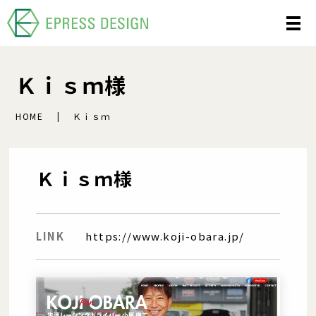
Ｋｉｓｍ様
HOME
Ｋｉｓｍ
Ｋｉｓｍ様
LINK
https://www.koji-obara.jp/