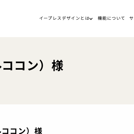
イープレスデザインとは
機能について
サ
ルココン）様
ルココン）様