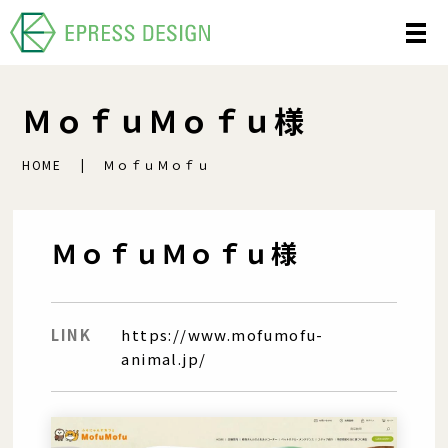
ＭｏｆｕＭｏｆｕ様
HOME
ＭｏｆｕＭｏｆｕ
ＭｏｆｕＭｏｆｕ様
LINK
https://www.mofumofu-
animal.jp/