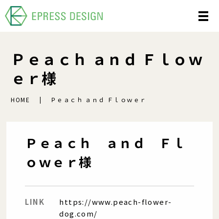
Ｐｅａｃｈ ａｎｄ Ｆｌｏｗ
ｅｒ様
HOME
Ｐｅａｃｈ ａｎｄ Ｆｌｏｗｅｒ
Ｐｅａｃｈ ａｎｄ Ｆｌ
ｏｗｅｒ様
LINK
https://www.peach-flower-
dog.com/