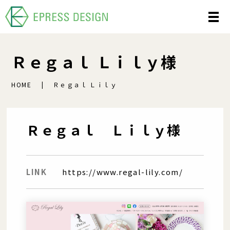
Ｒｅｇａｌ Ｌｉｌｙ様
HOME
Ｒｅｇａｌ Ｌｉｌｙ
Ｒｅｇａｌ Ｌｉｌｙ様
LINK
https://www.regal-lily.com/